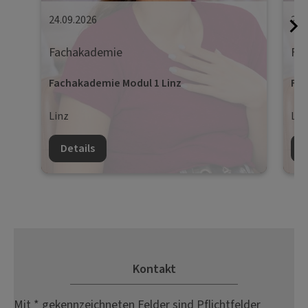
24.09.2026
25.
Fachakademie
Fa
Fachakademie Modul 1 Linz
Fac
Linz
Lin
Details
D
Kontakt
Mit * gekennzeichneten Felder sind Pflichtfelder