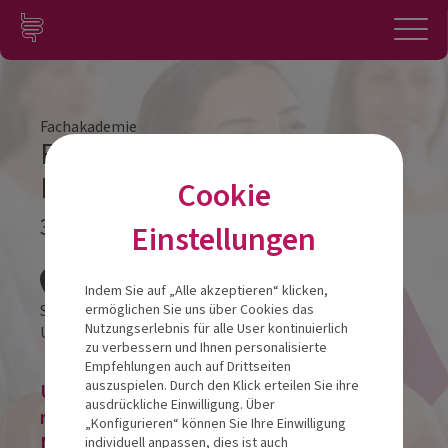
Zum Inhalt springen
Konto
Anmelden
Navigation
Fachakademie
Fachakademie Modul 3
Klagenfurt
Cookie
30.01.2027
Einstellungen
Veranstalt
Indem Sie auf „Alle akzeptieren“ klicken,
Seeparkhotel
ermöglichen Sie uns über Cookies das
Nutzungserlebnis für alle User kontinuierlich
Universitätsstraße 104
9020
Klagenfurt
zu verbessern und Ihnen personalisierte
Empfehlungen auch auf Drittseiten
auszuspielen. Durch den Klick erteilen Sie ihre
Um eine Veranstaltung zu buchen, bitte
ausdrückliche Einwilligung. Über
registrieren oder im bestehenden
„Konfigurieren“ können Sie Ihre Einwilligung
Nutzerkonto anmelden!
individuell anpassen, dies ist auch