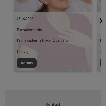
08.10.2026
09.
Fachakademie
Fa
Fachakademie Modul 1 Leipzig
Fac
Leipzig
Lei
Details
D
Kontakt