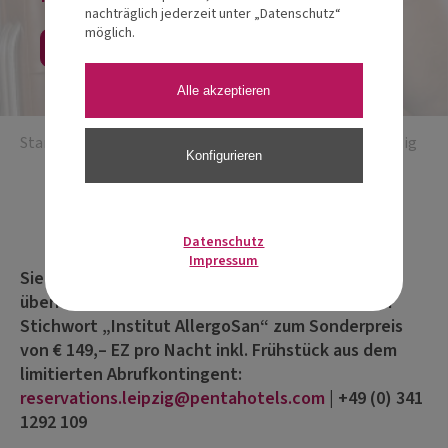
nachträglich jederzeit unter „Datenschutz“
möglich.
Jetzt anmelden
Alle akzeptieren
Startseite
/
Fachakademie
/
Fachakademie Modul 3 Leipzig
Konfigurieren
Eventdetails
Datenschutz
Impressum
Sie möchten im Veranstaltungshotel
übernachten? Buchen Sie Ihr Zimmer unter dem
Stichwort „Institut AllergoSan“ zum Sonderpreis
von € 149,– EZ pro Nacht inkl. Frühstück aus dem
limitierten Abrufkontingent:
reservations.leipzig@pentahotels.com
|
+49 (0) 341
1292 109