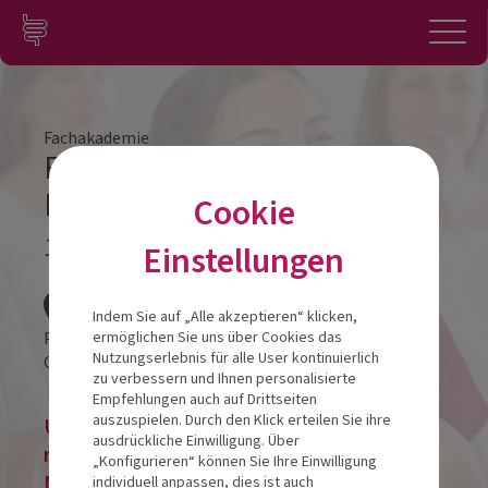
Zum Inhalt springen
Konto
Anmelden
Navigation
Fachakademie
Fachakademie Modul 3
Leipzig
Cookie
10.10.2026
Einstellungen
Veranstalt
Indem Sie auf „Alle akzeptieren“ klicken,
Pentahotel Leipzig
ermöglichen Sie uns über Cookies das
Nutzungserlebnis für alle User kontinuierlich
Großer Brockhaus 3
04103
Leipzig
zu verbessern und Ihnen personalisierte
Empfehlungen auch auf Drittseiten
auszuspielen. Durch den Klick erteilen Sie ihre
Um eine Veranstaltung zu buchen, bitte
ausdrückliche Einwilligung. Über
registrieren oder im bestehenden
„Konfigurieren“ können Sie Ihre Einwilligung
Nutzerkonto anmelden!
individuell anpassen, dies ist auch