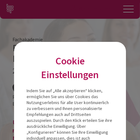
Zum Inhalt springen
Konto
Anmelden
Navigation
Fachakademie
Fachakademie Modul 1
Kassel
Cookie
22.10.2026
Einstellungen
Veranstalt
Indem Sie auf „Alle akzeptieren“ klicken,
Pentahotel Kassel
ermöglichen Sie uns über Cookies das
Nutzungserlebnis für alle User kontinuierlich
Bertha-von-Suttner-Straße 15
34131
Kassel
zu verbessern und Ihnen personalisierte
Empfehlungen auch auf Drittseiten
auszuspielen. Durch den Klick erteilen Sie ihre
Um eine Veranstaltung zu buchen, bitte
ausdrückliche Einwilligung. Über
registrieren oder im bestehenden
„Konfigurieren“ können Sie Ihre Einwilligung
Nutzerkonto anmelden!
individuell anpassen, dies ist auch