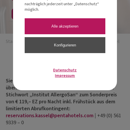
nachträglich jederzeit unter „Datenschutz“
möglich.
Jetzt anmelden
Alle akzeptieren
Startseite
/
Fachakademie
/
Fachakademie Modul 1 Kassel
Konfigurieren
Eventdetails
Datenschutz
Impressum
Sie möchten im Veranstaltungshotel
übernachten? Buchen Sie Ihr Zimmer unter dem
Stichwort „Institut AllergoSan“ zum Sonderpreis
von € 119,– EZ pro Nacht inkl. Frühstück aus dem
limitierten Abrufkontingent:
reservations.kassel@pentahotels.com
|
+49 (0) 561
9339 – 0