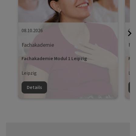
08.10.2026
09.
Fachakademie
Fa
Fachakademie Modul 1 Leipzig
Fac
Leipzig
Lei
Details
D