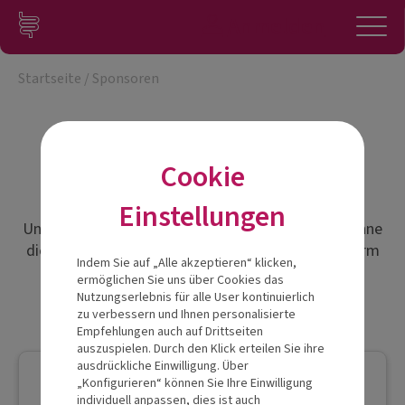
Zum Inhalt springen
Konto
Anmelden
Navigation
Startseite
/
Sponsoren
Sponsoren
Cookie
Einstellungen
Unser umfassendes Fortbildungs-Angebot wäre ohne
die Unterstützung unserer Sponsoren in dieser Form
Indem Sie auf „Alle akzeptieren“ klicken,
nicht möglich. So profitieren auch Sie von den
ermöglichen Sie uns über Cookies das
neuesten Erkenntnissen aus Forschung und
Nutzungserlebnis für alle User kontinuierlich
Wissenschaft!
zu verbessern und Ihnen personalisierte
Empfehlungen auch auf Drittseiten
auszuspielen. Durch den Klick erteilen Sie ihre
ausdrückliche Einwilligung. Über
„Konfigurieren“ können Sie Ihre Einwilligung
individuell anpassen, dies ist auch