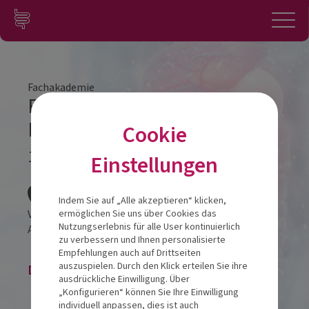
Zum Inhalt springen
Konto
Anmelden
Navigation
Fachakademie
Fachakademie Modul 2
Frankfurt
Cookie
13.03.2026
Einstellungen
Veranstalt
Indem Sie auf „Alle akzeptieren“ klicken,
Vienna House Easy by Wyndham Frankfurt Airport
ermöglichen Sie uns über Cookies das
Nutzungserlebnis für alle User kontinuierlich
Am Weiher 20
65451
Kelsterbach
zu verbessern und Ihnen personalisierte
Empfehlungen auch auf Drittseiten
auszuspielen. Durch den Klick erteilen Sie ihre
Die Veranstaltung ist beendet.
ausdrückliche Einwilligung. Über
„Konfigurieren“ können Sie Ihre Einwilligung
individuell anpassen, dies ist auch