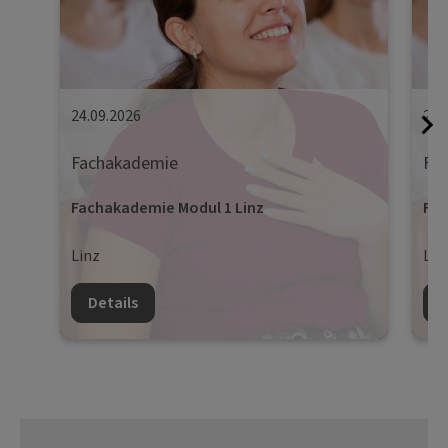
24.09.2026
25.
Fachakademie
Fa
Fachakademie Modul 1 Linz
Fac
Linz
Lin
Details
D