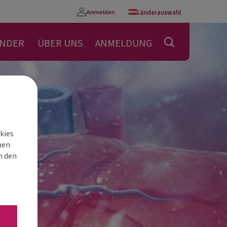
Anmelden
Länderauswahl
Konto
ENDER
ÜBER UNS
ANMELDUNG
kies
nen
h den
“