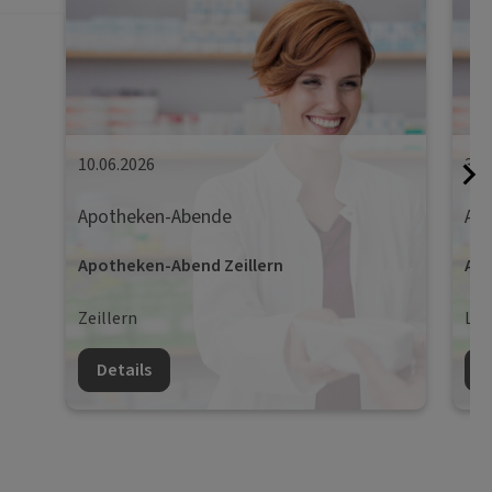
10.06.2026
30.
Apotheken-Abende
Ap
Apotheken-Abend Zeillern
Apo
Zeillern
Lie
Details
D