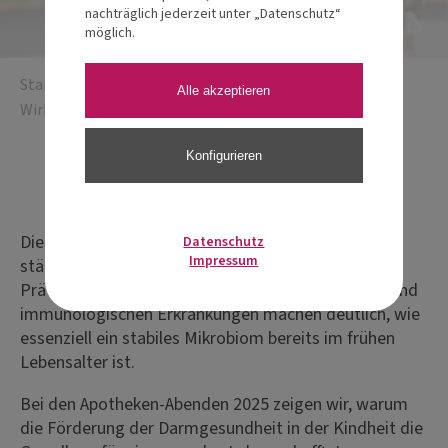
nachträglich jederzeit unter „Datenschutz“
möglich.
Startseite
/
Apotheken-Abende
/
Kleine Bäuche, große
Alle akzeptieren
Wirkung – Darmgesundheit bei Kindern im Fokus
Konfigurieren
Eventdetails
Die Bedeutung der Darmgesundheit rückt immer
Datenschutz
Impressum
stärker in den Fokus – auch bei Kindern. Steigende
Prävalenzen von Verdauungsproblemen, Allergien und
immunologischen Erkrankungen machen deutlich, wie
essenziell ein stabiles Mikrobiom bereits im frühen
Lebensalter ist.
Bei den Apotheken-Abenden 2025 zeigen wir, warum
die Förderung der Darmgesundheit in der Kindheit die