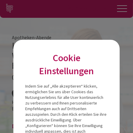
Zum Inhalt springen
Konto
Anmelden
Navigation
Apotheken-Abende
Kleine Bäuche, große
Wirkung – Darmgesundheit
Cookie
bei Kindern im Fokus
Einstellungen
03.06.2025
Veranstalt
Indem Sie auf „Alle akzeptieren“ klicken,
ermöglichen Sie uns über Cookies das
Nutzungserlebnis für alle User kontinuierlich
Hotel Galántha
zu verbessern und Ihnen personalisierte
Esterházyplatz 3
7000
Eisenstadt
Empfehlungen auch auf Drittseiten
auszuspielen. Durch den Klick erteilen Sie ihre
ausdrückliche Einwilligung. Über
Die Veranstaltung ist beendet.
„Konfigurieren“ können Sie Ihre Einwilligung
individuell anpassen, dies ist auch