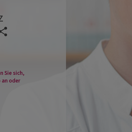
z
Veranstaltung teilen
 Sie sich,
 an oder