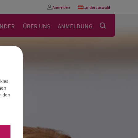
Anmelden
Länderauswahl
Konto
ENDER
ÜBER UNS
ANMELDUNG
kies
nen
h den
“