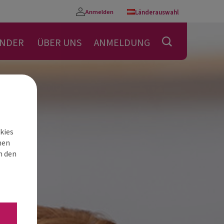
Anmelden
Länderauswahl
Konto
ENDER
ÜBER UNS
ANMELDUNG
kies
nen
h den
“