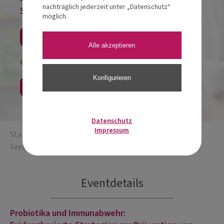
nachträglich jederzeit unter „Datenschutz“
Sie alternativ als Gast!
möglich.
Jetzt anmelden
Alle akzeptieren
oder
Konfigurieren
Als Gast buchen
Datenschutz
Impressum
Startseite
/
Apotheken-Abende
/
Apotheken-Abend
Seewalchen am Attersee
Eventdetails
Probiotika und Immunabwehr: