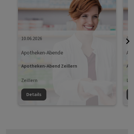
10.06.2026
30.
Apotheken-Abende
Ap
Apotheken-Abend Zeillern
Apo
Zeillern
Lie
Details
D