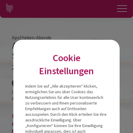
Zum Inhalt springen
Konto
Anmelden
Navigation
Apotheken-Abende
Apotheken-Abend
Seewalchen am Attersee
Cookie
22.10.2026
Einstellungen
Veranstalt
Indem Sie auf „Alle akzeptieren“ klicken,
Urlaubs- & Seminarhotel Attersee
ermöglichen Sie uns über Cookies das
Nutzungserlebnis für alle User kontinuierlich
Atterseestraße 69
4863
Seewalchen am Attersee
zu verbessern und Ihnen personalisierte
Empfehlungen auch auf Drittseiten
auszuspielen. Durch den Klick erteilen Sie ihre
Um eine Veranstaltung zu buchen,
ausdrückliche Einwilligung. Über
registrieren Sie sich, melden Sie sich im
„Konfigurieren“ können Sie Ihre Einwilligung
bestehenden Nutzerkonto an oder buchen
individuell anpassen, dies ist auch