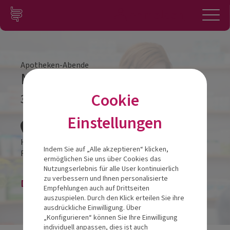
Zum Inhalt springen
Konto
Anmelden
Navigation
Apotheken-Abende
Mund-Darm Achse
Cookie
30.10.2024
Veranstalt
Einstellungen
Hotel Böhlerstern
Indem Sie auf „Alle akzeptieren“ klicken,
Friedrich-Böhler-Straße 13
8605
Kapfenberg
ermöglichen Sie uns über Cookies das
Nutzungserlebnis für alle User kontinuierlich
zu verbessern und Ihnen personalisierte
Die Veranstaltung ist beendet.
Empfehlungen auch auf Drittseiten
auszuspielen. Durch den Klick erteilen Sie ihre
ausdrückliche Einwilligung. Über
„Konfigurieren“ können Sie Ihre Einwilligung
individuell anpassen, dies ist auch