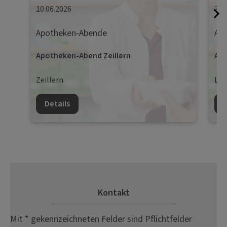
10.06.2026
30.
Apotheken-Abende
Ap
Apotheken-Abend Zeillern
Apo
Zeillern
Lie
Details
D
Kontakt
Mit * gekennzeichneten Felder sind Pflichtfelder