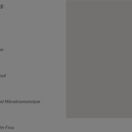
g:
em
aut
nd Mikrobiomanalyse
er Frau