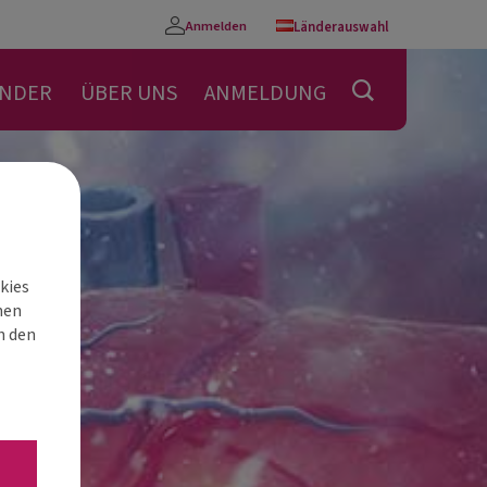
Anmelden
Länderauswahl
Konto
ENDER
ÜBER UNS
ANMELDUNG
kies
nen
h den
“