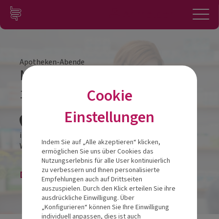
Zum Inhalt springen
Konto
Anmelden
Navigation
Apotheken-Abende
Mund-Darm Achse
Cookie
12.03.2024
Veranstalt
Einstellungen
ibis Styles Hotel
Indem Sie auf „Alle akzeptieren“ klicken,
Wankmüllerhofstraße 37
4020
Linz
ermöglichen Sie uns über Cookies das
Nutzungserlebnis für alle User kontinuierlich
zu verbessern und Ihnen personalisierte
Die Veranstaltung ist beendet.
Empfehlungen auch auf Drittseiten
auszuspielen. Durch den Klick erteilen Sie ihre
ausdrückliche Einwilligung. Über
„Konfigurieren“ können Sie Ihre Einwilligung
individuell anpassen, dies ist auch