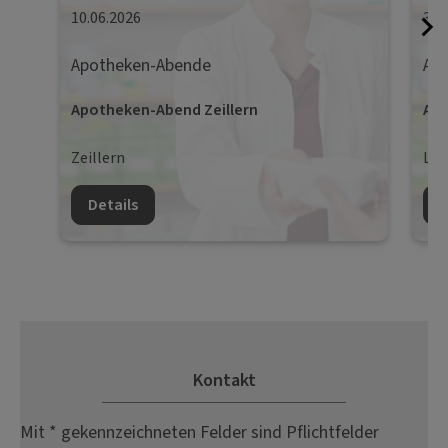
10.06.2026
30.
Apotheken-Abende
Ap
Apotheken-Abend Zeillern
Apo
Zeillern
Lie
Details
D
Kontakt
Mit * gekennzeichneten Felder sind Pflichtfelder