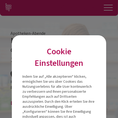
Zum Inhalt springen
Konto
Anmelden
Navigation
Apotheken-Abende
Mit gutem Bauchgefühl
durch stressige Zeiten
Cookie
11.05.2022
Einstellungen
Veranstalt
Indem Sie auf „Alle akzeptieren“ klicken,
Hilton Garden Inn
ermöglichen Sie uns über Cookies das
Nutzungserlebnis für alle User kontinuierlich
Promenade 6
2700
Wiener Neustadt
zu verbessern und Ihnen personalisierte
Empfehlungen auch auf Drittseiten
auszuspielen. Durch den Klick erteilen Sie ihre
Die Veranstaltung ist beendet.
ausdrückliche Einwilligung. Über
„Konfigurieren“ können Sie Ihre Einwilligung
individuell anpassen, dies ist auch