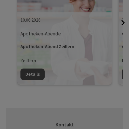
10.06.2026
30.
Apotheken-Abende
Ap
Apotheken-Abend Zeillern
Apo
Zeillern
Lie
Details
D
Kontakt