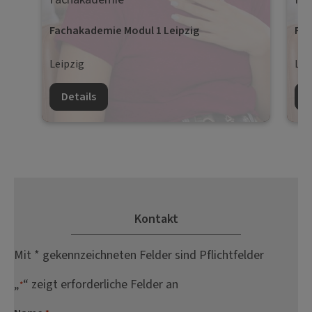
Fachakademie Modul 1 Leipzig
Fac
Leipzig
Lei
Details
D
Kontakt
Mit * gekennzeichneten Felder sind Pflichtfelder
„
“ zeigt erforderliche Felder an
*