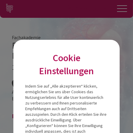
Zum Inhalt springen
Konto
Anmelden
Navigation
Fachakademie
Fachakademie Modul 2
Münster
Cookie
16.01.2026
Einstellungen
Veranstalt
Indem Sie auf „Alle akzeptieren“ klicken,
ATLANTIC Hotel
ermöglichen Sie uns über Cookies das
Nutzungserlebnis für alle User kontinuierlich
Engelstraße 39
48143
Münster
zu verbessern und Ihnen personalisierte
Empfehlungen auch auf Drittseiten
auszuspielen. Durch den Klick erteilen Sie ihre
Buchung ist zur Zeit nicht möglich.
ausdrückliche Einwilligung. Über
„Konfigurieren“ können Sie Ihre Einwilligung
individuell anpassen, dies ist auch