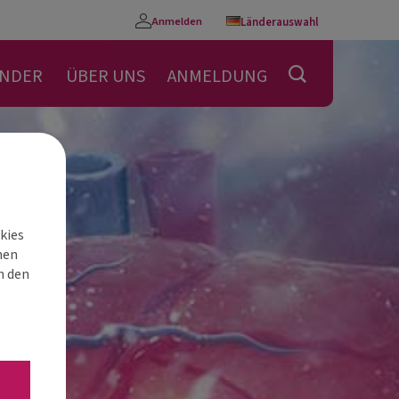
Anmelden
Länderauswahl
Konto
ENDER
ÜBER UNS
ANMELDUNG
kies
nen
h den
“