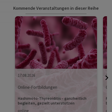
Kommende Veranstaltungen in dieser Reihe
17.08.2026
24.
Online-Fortbildungen
Onl
Hashimoto-Thyreoiditis – ganzheitlich
Pro
begleiten, gezielt unterstützen
beg
online
onl