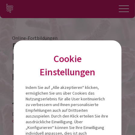
Zum Inhalt springen
Konto
Anmelden
Navigation
Online-Fortbildungen
Funktionsweise von
Bakterien – wie das
Cookie
Mikrobiom unser Leben
Einstellungen
beeinflusst
11.05.2026
Indem Sie auf „Alle akzeptieren“ klicken,
ermöglichen Sie uns über Cookies das
Veranstalt
Nutzungserlebnis für alle User kontinuierlich
zu verbessern und Ihnen personalisierte
Empfehlungen auch auf Drittseiten
Diese Veranstaltung findet als
auszuspielen. Durch den Klick erteilen Sie ihre
online-LIVESTREAM statt.
ausdrückliche Einwilligung. Über
„Konfigurieren“ können Sie Ihre Einwilligung
individuell anpassen, dies ist auch