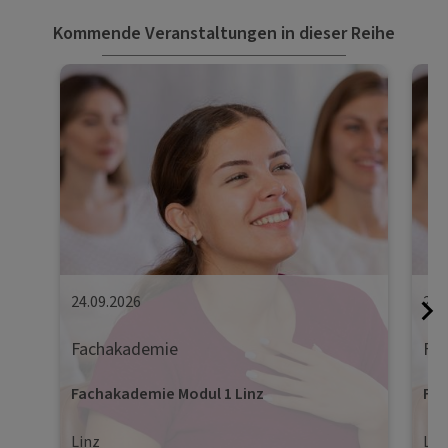
Kommende Veranstaltungen in dieser Reihe
24.09.2026
25.
Fachakademie
Fa
Fachakademie Modul 1 Linz
Fac
Linz
Lin