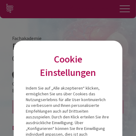
Zum Inhalt springen
Konto
Anmelden
Navigation
Fachakademie
Fachakademie Modul 3 Linz
Cookie
08.11.2025
Veranstalt
Einstellungen
Courtyard by Marriott Linz
Indem Sie auf „Alle akzeptieren“ klicken,
Europaplatz 2
4020
Linz
ermöglichen Sie uns über Cookies das
Nutzungserlebnis für alle User kontinuierlich
24 FFP - ÖAK
zu verbessern und Ihnen personalisierte
Empfehlungen auch auf Drittseiten
auszuspielen. Durch den Klick erteilen Sie ihre
ausdrückliche Einwilligung. Über
Die Veranstaltung ist beendet.
„Konfigurieren“ können Sie Ihre Einwilligung
individuell anpassen, dies ist auch