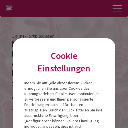
Zum Inhalt springen
Konto
Anmelden
Navigation
Online-Fortbildungen
Mitochondrien, Mikrobiom &
Metabolismus: Die neue
Cookie
Achse für Performance und
Einstellungen
Longevity
06.10.2025
Indem Sie auf „Alle akzeptieren“ klicken,
ermöglichen Sie uns über Cookies das
Veranstalt
Nutzungserlebnis für alle User kontinuierlich
zu verbessern und Ihnen personalisierte
Empfehlungen auch auf Drittseiten
Diese Veranstaltung findet als
auszuspielen. Durch den Klick erteilen Sie ihre
online-LIVESTREAM statt.
ausdrückliche Einwilligung. Über
„Konfigurieren“ können Sie Ihre Einwilligung
individuell anpassen, dies ist auch