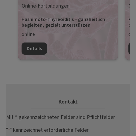
Online-Fortbildungen
Onl
Hashimoto-Thyreoiditis – ganzheitlich
Pro
begleiten, gezielt unterstützen
beg
online
onl
Details
D
Kontakt
Mit * gekennzeichneten Felder sind Pflichtfelder
"
" kennzeichnet erforderliche Felder
*