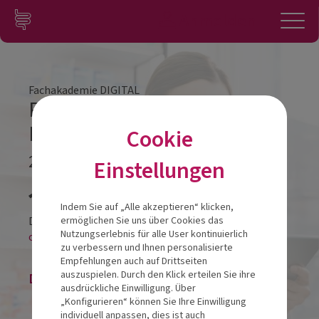
Zum Inhalt springen
Konto
Anmelden
Navigation
Fachakademie DIGITAL
REFRESHER Spezialmodul
Fallbeispiele DIGITAL
Cookie
20.05.2025
Einstellungen
Veranstalt
Indem Sie auf „Alle akzeptieren“ klicken,
Diese Veranstaltung findet als
ermöglichen Sie uns über Cookies das
Nutzungserlebnis für alle User kontinuierlich
online-LIVESTREAM statt.
zu verbessern und Ihnen personalisierte
Empfehlungen auch auf Drittseiten
auszuspielen. Durch den Klick erteilen Sie ihre
Die Veranstaltung ist beendet.
ausdrückliche Einwilligung. Über
„Konfigurieren“ können Sie Ihre Einwilligung
individuell anpassen, dies ist auch