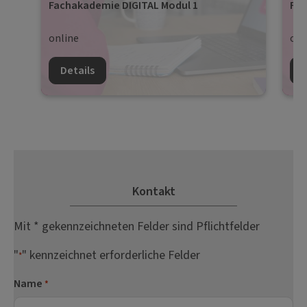
Fachakademie DIGITAL Modul 1
Fac
online
onl
Details
D
Kontakt
Mit * gekennzeichneten Felder sind Pflichtfelder
"
" kennzeichnet erforderliche Felder
*
Name
*