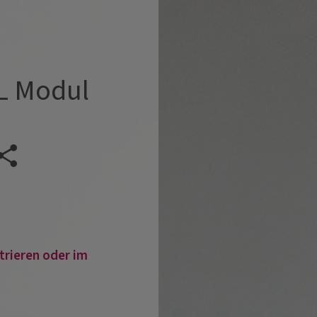
L Modul
Veranstaltung teilen
trieren oder im