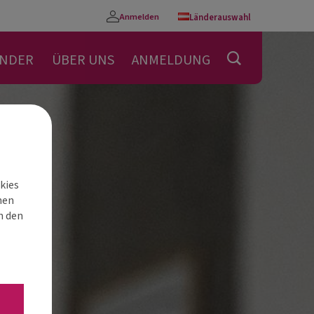
Anmelden
Länderauswahl
Konto
ENDER
ÜBER UNS
ANMELDUNG
kies
nen
h den
“