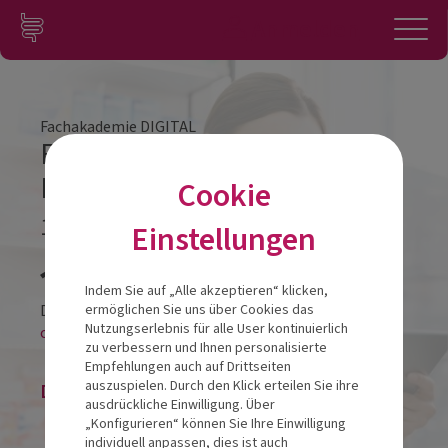
Zum Inhalt springen
Konto
Anmelden
Navigation
Fachakademie DIGITAL
Fachakademie DIGITAL
Modul 2
Cookie
10.09.2024
Einstellungen
Veranstalt
Indem Sie auf „Alle akzeptieren“ klicken,
Diese Veranstaltung findet als
ermöglichen Sie uns über Cookies das
Nutzungserlebnis für alle User kontinuierlich
online-LIVESTREAM statt.
zu verbessern und Ihnen personalisierte
Empfehlungen auch auf Drittseiten
auszuspielen. Durch den Klick erteilen Sie ihre
Die Veranstaltung ist beendet.
ausdrückliche Einwilligung. Über
„Konfigurieren“ können Sie Ihre Einwilligung
individuell anpassen, dies ist auch