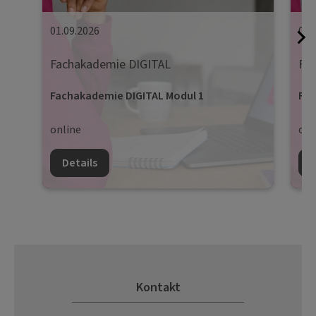
01.09.2026
08.
Fachakademie DIGITAL
Fa
Fachakademie DIGITAL Modul 1
Fac
online
onl
Details
D
Kontakt