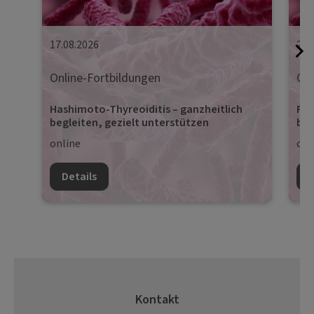
17.08.2026
24.
Online-Fortbildungen
Onl
Hashimoto-Thyreoiditis – ganzheitlich
Pro
begleiten, gezielt unterstützen
beg
online
onl
Details
D
Kontakt