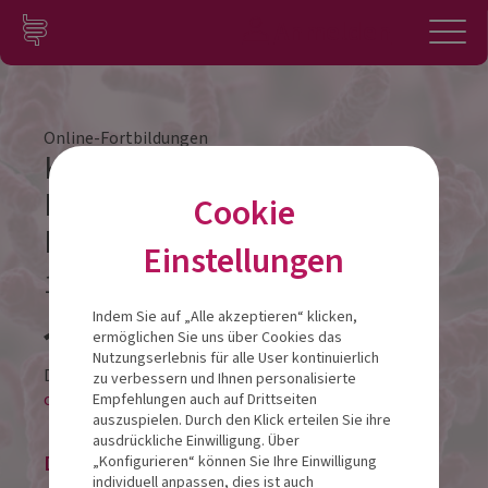
Zum Inhalt springen
Konto
Anmelden
Navigation
Online-Fortbildungen
Keto, Intervallfasten & Co –
Beeinflussen Diäten unser
Cookie
Mikrobiom?
Einstellungen
16.05.2022
Veranstalt
Indem Sie auf „Alle akzeptieren“ klicken,
ermöglichen Sie uns über Cookies das
Nutzungserlebnis für alle User kontinuierlich
Diese Veranstaltung findet als
zu verbessern und Ihnen personalisierte
online-LIVESTREAM statt.
Empfehlungen auch auf Drittseiten
auszuspielen. Durch den Klick erteilen Sie ihre
ausdrückliche Einwilligung. Über
Die Veranstaltung ist beendet.
„Konfigurieren“ können Sie Ihre Einwilligung
individuell anpassen, dies ist auch