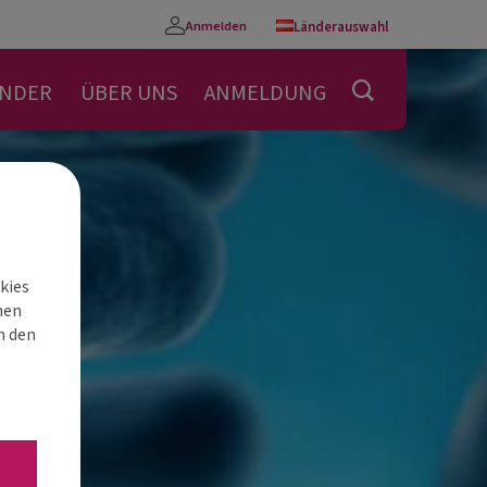
Anmelden
Länderauswahl
Konto
ENDER
ÜBER UNS
ANMELDUNG
kies
nen
h den
“