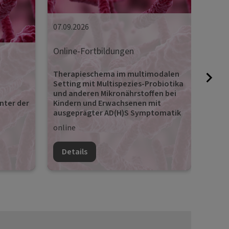
07.09.2026
Online-Fortbildungen
14.09
Therapieschema im multimodalen
Onli
Setting mit Multispezies-Probiotika
und anderen Mikronährstoffen bei
nter der
Mikr
Kindern und Erwachsenen mit
Neue 
ausgeprägter AD(H)S Symptomatik
online
onlin
Details
Det