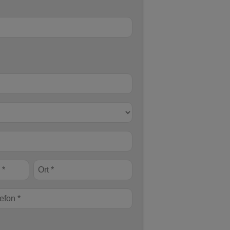
Ort *
fon *