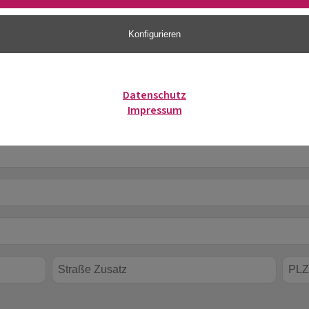
 Pflichtfelder
Konfigurieren
Titel
Titel na
Datenschutz
Nachname *
Impressum
Straße Zusatz
PLZ *