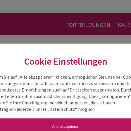
FORTBILDUNGEN
KAL
Cookie Einstellungen
m Sie auf „Alle akzeptieren“ klicken, ermöglichen Sie uns über Coo
Nutzungserlebnis für alle User kontinuierlich zu verbessern und Ih
onalisierte Empfehlungen auch auf Drittseiten auszuspielen. Durc
 erteilen Sie ihre ausdrückliche Einwilligung. Über „Konfigurieren
ren!
n Sie Ihre Einwilligung individuell anpassen, dies ist auch
träglich jederzeit unter „Datenschutz“ möglich.
istrierung behilflich: Sie erreichen das Veranstaltungsteam 
r telefonisch unter
+43 316 405 305
oder alternativ via E-Mai
Alle akzeptieren