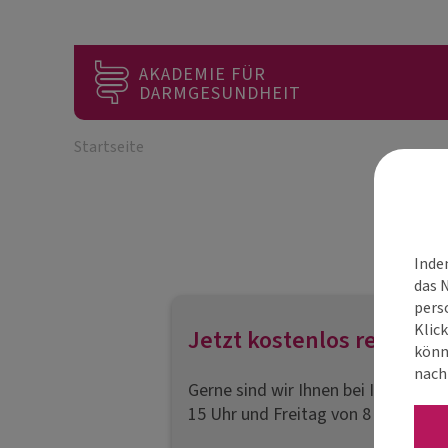
Zum Inhalt springen
AKADEMIE FÜR
DARMGESUNDHEIT
Startseite
Inde
das 
pers
Klick
Jetzt kostenlos registrie
könne
nach
Gerne sind wir Ihnen bei Ihrer Reg
15 Uhr und Freitag von 8 bis 13 Uh