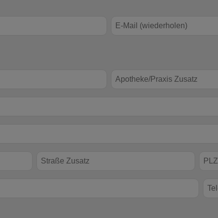
E-Mail (wiederholen)
Apotheke/Praxis Zusatz
Straße Zusatz
PLZ *
Tele