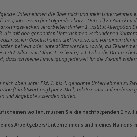
 folgende Unternehmen die über mich und mein Unternehmen
ichen) Interessen (im Folgenden kurz: „Daten“) zu Zwecken d
rketingzwecken verarbeiten dürfen: 1. Institut AllergoSan D
 3. die mit den genannten Unternehmen verbundenen Konze
dizinischen Gesellschaften und Vereine, die von einem der in
ften betreut oder unterstützt werden. sowie, als TeilnehmerI
H-1752 Villars-sur-Glâne 1, Schweiz). Ich habe die Datenschu
t, dass ich meine Einwilligung jederzeit für die Zukunft wider
ss mich oben unter Pkt. 1. bis 4. genannte Unternehmen zu Zw
ation (Direktwerbung) per E-Mail, Telefax oder auf anderen 
n und Angebote zusenden dürfen.
aufscheinen wollen, müssen Sie die nachfolgenden Einwil
eines Arbeitgebers/Unternehmens und meines Namens im