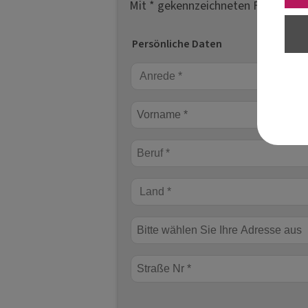
Mit * gekennzeichneten Felder sind
Persönliche Daten
Anrede *
Vorname *
Beruf *
Beruf *
Land *
Straße Nr *