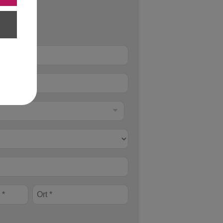
chgestellt
Ort *