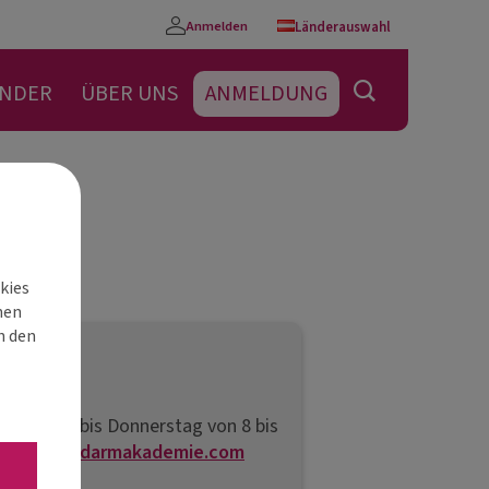
Anmelden
Länderauswahl
Konto
ENDER
ÜBER UNS
ANMELDUNG
kies
nen
h den
“
von Montag bis Donnerstag von 8 bis
l an
info@darmakademie.com