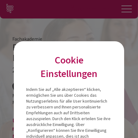
Zum Inhalt springen
Konto
Anmelden
Navigation
Fachakademie
Fachakademie Modul 3
Feldkirch
Cookie
24.10.2026
Einstellungen
Veranstalt
Indem Sie auf „Alle akzeptieren“ klicken,
Montforthaus
ermöglichen Sie uns über Cookies das
Nutzungserlebnis für alle User kontinuierlich
Montfortplatz 1
6800
Feldkirch
zu verbessern und Ihnen personalisierte
Empfehlungen auch auf Drittseiten
auszuspielen. Durch den Klick erteilen Sie ihre
Um eine Veranstaltung zu buchen, bitte
ausdrückliche Einwilligung. Über
registrieren oder im bestehenden
„Konfigurieren“ können Sie Ihre Einwilligung
Nutzerkonto anmelden!
individuell anpassen, dies ist auch