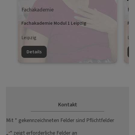
Fachakademie
Fa
Fachakademie Modul 1 Leipzig
Fac
Leipzig
Lei
Details
D
Kontakt
Mit * gekennzeichneten Felder sind Pflichtfelder
„
“ zeigt erforderliche Felder an
*