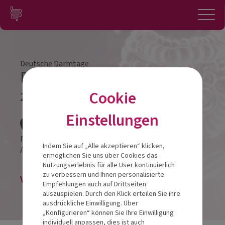
Zum Inhalt springen
Konto
Anmelden
Navigation
Deutsche Darmtage
Darmtag Münster 2022
Cookie
21.05.2022
Veranstalt
Einstellungen
Factory Hotel Münster
Indem Sie auf „Alle akzeptieren“ klicken,
An d. Germania Brauerei 5
48159
Münster
ermöglichen Sie uns über Cookies das
Nutzungserlebnis für alle User kontinuierlich
zu verbessern und Ihnen personalisierte
Veranstaltung abgesagt
Empfehlungen auch auf Drittseiten
auszuspielen. Durch den Klick erteilen Sie ihre
ausdrückliche Einwilligung. Über
„Konfigurieren“ können Sie Ihre Einwilligung
individuell anpassen, dies ist auch