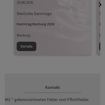
29.08.2026
05.
Deutsche Darmtage
De
Darmtag Marburg 2026
Dar
Marburg
Mün
Details
D
Kontakt
Mit * gekennzeichneten Felder sind Pflichtfelder