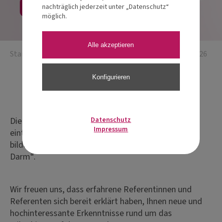
Jetzt anmelden
nachträglich jederzeit unter „Datenschutz“
möglich.
Alle akzeptieren
Startseite
/
Deutsche Darmtage
/
Darmtag Würzburg 2026
Konfigurieren
Eventdetails
Die Deutschen Darmtage sind eine praxisnahe,
Datenschutz
Impressum
eintägige Fort-
bildungsreihe zum Thema „Gesundheit beginnt im
Darm“.
Wir freuen uns, dass erfahrene Referentinnen und
Referenten sich bereit erklärt haben, Ihnen neue und
hochinteressante Erkenntnisse rund um das