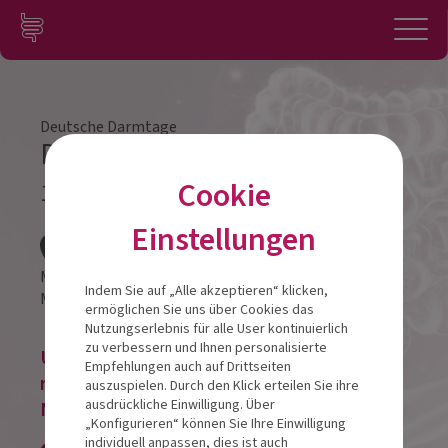
Zum Inhalt springen
Konto
Anmelden
Navigation
Deutsche Darmtage
Darmtag Würzburg 2026
Cookie
17.10.2026
Veranstalt
Einstellungen
Mainfrankensäle
Indem Sie auf „Alle akzeptieren“ klicken,
Mainlände 1,
97209
Veitshöchheim
ermöglichen Sie uns über Cookies das
Nutzungserlebnis für alle User kontinuierlich
zu verbessern und Ihnen personalisierte
Um eine Veranstaltung zu buchen, bitte
Empfehlungen auch auf Drittseiten
registrieren oder im bestehenden
auszuspielen. Durch den Klick erteilen Sie ihre
ausdrückliche Einwilligung. Über
Nutzerkonto anmelden!
„Konfigurieren“ können Sie Ihre Einwilligung
individuell anpassen, dies ist auch