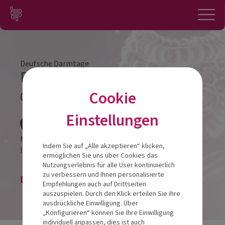
Zum Inhalt springen
Konto
Anmelden
Navigation
Deutsche Darmtage
Darmtag Düsseldorf 2026
Cookie
04.07.2026
Veranstalt
Einstellungen
Meliá Düsseldorf
Indem Sie auf „Alle akzeptieren“ klicken,
Inselstraße 2,
40479
Düsseldorf
ermöglichen Sie uns über Cookies das
Nutzungserlebnis für alle User kontinuierlich
zu verbessern und Ihnen personalisierte
Die Veranstaltung ist beendet.
Empfehlungen auch auf Drittseiten
auszuspielen. Durch den Klick erteilen Sie ihre
ausdrückliche Einwilligung. Über
„Konfigurieren“ können Sie Ihre Einwilligung
individuell anpassen, dies ist auch