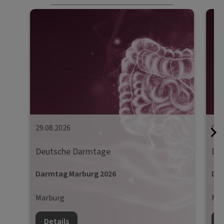
29.08.2026
05.
Deutsche Darmtage
De
Darmtag Marburg 2026
Dar
Marburg
Mün
Details
D