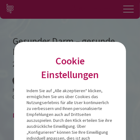
Zum Inhalt springen
Konto
Anmelden
Navigation
Gesunder Darm – gesunde
Haut
Cookie
29.10.2025
Einstellungen
Veranstalt
Montfort das Hotel
Indem Sie auf „Alle akzeptieren“ klicken,
Galuragasse 7,
6800
Feldkirch
ermöglichen Sie uns über Cookies das
Nutzungserlebnis für alle User kontinuierlich
zu verbessern und Ihnen personalisierte
Die Veranstaltung ist beendet.
Empfehlungen auch auf Drittseiten
auszuspielen. Durch den Klick erteilen Sie ihre
ausdrückliche Einwilligung. Über
„Konfigurieren“ können Sie Ihre Einwilligung
individuell anpassen, dies ist auch