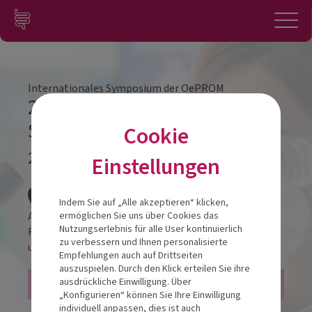
Zum Inhalt springen
Konto
Anmelden
Navigation
Internationales Symposium der OePROM
21. Internationales
Symposium der OePROM
Cookie
22.11.2025
Einstellungen
Veranstalt
Indem Sie auf „Alle akzeptieren“ klicken,
Austria Trend Hotel Savoyen Vienna
ermöglichen Sie uns über Cookies das
Nutzungserlebnis für alle User kontinuierlich
Rennweg 16
1030
Wien
zu verbessern und Ihnen personalisierte
und als online-LIVESTREAM!
Empfehlungen auch auf Drittseiten
auszuspielen. Durch den Klick erteilen Sie ihre
5 FFP Punkte
ausdrückliche Einwilligung. Über
„Konfigurieren“ können Sie Ihre Einwilligung
individuell anpassen, dies ist auch