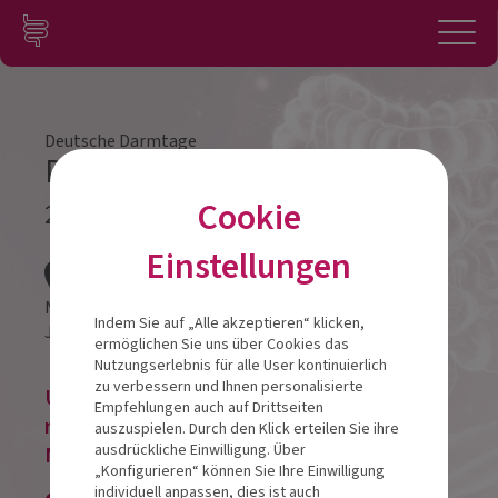
Zum Inhalt springen
Konto
Anmelden
Navigation
Deutsche Darmtage
Darmtag Erfurt 2026
Cookie
24.10.2026
Veranstalt
Einstellungen
NYX Hotel, Erfurt
Indem Sie auf „Alle akzeptieren“ klicken,
Juri-Gagarin-Ring 127,
99084
Erfurt
ermöglichen Sie uns über Cookies das
Nutzungserlebnis für alle User kontinuierlich
zu verbessern und Ihnen personalisierte
Um eine Veranstaltung zu buchen, bitte
Empfehlungen auch auf Drittseiten
registrieren oder im bestehenden
auszuspielen. Durch den Klick erteilen Sie ihre
ausdrückliche Einwilligung. Über
Nutzerkonto anmelden!
„Konfigurieren“ können Sie Ihre Einwilligung
individuell anpassen, dies ist auch