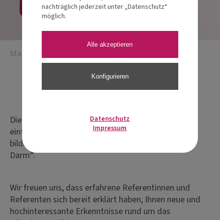
Jetzt anmelden
nachträglich jederzeit unter „Datenschutz“
möglich.
Alle akzeptieren
Startseite
/
Deutsche Darmtage
/
Darmtag Erfurt 2026
Konfigurieren
Eventdetails
Die Deutschen Darmtage sind eine praxisnahe,
Datenschutz
Impressum
eintägige Fort-
bildungsreihe zum Thema „Gesundheit beginnt im
Darm“.
Wir freuen uns, dass erfahrene Referentinnen und
Referenten sich bereit erklärt haben, Ihnen neue und
hochinteressante Erkenntnisse rund um das