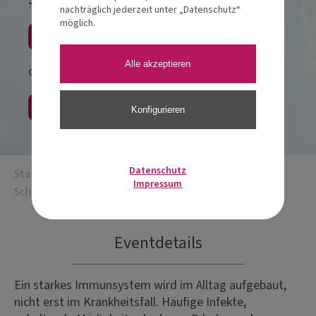
nachträglich jederzeit unter „Datenschutz“
möglich.
Jetzt anmelden
Alle akzeptieren
oder
Als Gast buchen
Konfigurieren
Datenschutz
Startseite
/
Immunstark sein und bleiben – der Darm als
Impressum
Schlüssel
Eventdetails
Ein starkes Immunsystem wird im Alltag aufgebaut,
nicht erst im Krankheitsfall. Häufige Infekte,