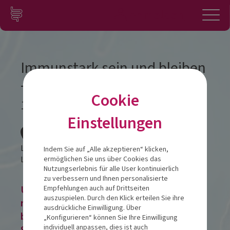
Zum Inhalt springen
Konto
Anmelden
Navigation
Immunstark sein und bleiben
– der Darm als Schlüssel
Cookie
19.08.2026
Einstellungen
Veranstalt
Lindgart Hotel
Indem Sie auf „Alle akzeptieren“ klicken,
Lindenstraße 52
32423
Minden
ermöglichen Sie uns über Cookies das
Nutzungserlebnis für alle User kontinuierlich
zu verbessern und Ihnen personalisierte
Um eine Veranstaltung zu buchen,
Empfehlungen auch auf Drittseiten
auszuspielen. Durch den Klick erteilen Sie ihre
registrieren Sie sich, melden Sie sich im
ausdrückliche Einwilligung. Über
bestehenden Nutzerkonto an oder buchen
„Konfigurieren“ können Sie Ihre Einwilligung
individuell anpassen, dies ist auch
Sie alternativ als Gast!