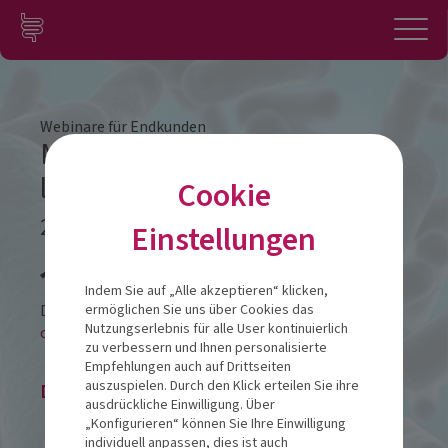
Zum Inhalt springen
Konto
Anmelden
Navigation
Webinare für Endkunden
Medikamente, Darm und
lichtempfindliche Haut
Cookie
21.05.2026
Einstellungen
Veranstalt
Indem Sie auf „Alle akzeptieren“ klicken,
Diese Veranstaltung findet als
ermöglichen Sie uns über Cookies das
Nutzungserlebnis für alle User kontinuierlich
online-LIVESTREAM statt.
zu verbessern und Ihnen personalisierte
Empfehlungen auch auf Drittseiten
auszuspielen. Durch den Klick erteilen Sie ihre
Die Veranstaltung ist beendet.
ausdrückliche Einwilligung. Über
„Konfigurieren“ können Sie Ihre Einwilligung
individuell anpassen, dies ist auch