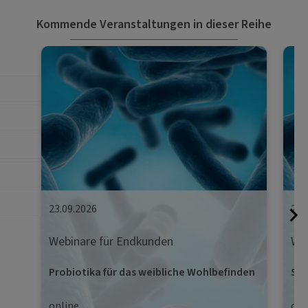
Kommende Veranstaltungen in dieser Reihe
23.09.2026
29.
Webinare für Endkunden
Web
Probiotika für das weibliche Wohlbefinden
Str
online
onl