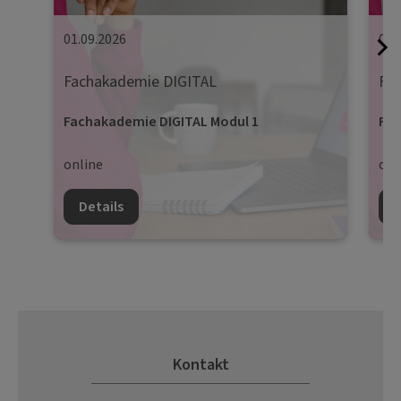
01.09.2026
08.
Fachakademie DIGITAL
Fa
Fachakademie DIGITAL Modul 1
Fac
online
onl
Details
D
Kontakt