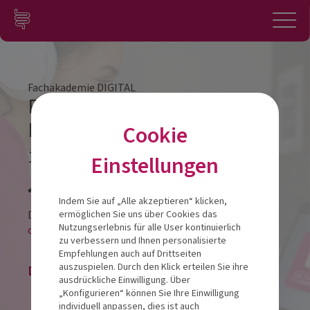
Zum Inhalt springen
Konto
Anmelden
Navigation
Fachakademie DIGITAL
Fachakademie DIGITAL
Modul 3
Cookie
12.05.2026
Einstellungen
Veranstalt
Indem Sie auf „Alle akzeptieren“ klicken,
Diese Veranstaltung findet als
ermöglichen Sie uns über Cookies das
Nutzungserlebnis für alle User kontinuierlich
online-LIVESTREAM statt.
zu verbessern und Ihnen personalisierte
Empfehlungen auch auf Drittseiten
auszuspielen. Durch den Klick erteilen Sie ihre
Die Veranstaltung ist beendet.
ausdrückliche Einwilligung. Über
„Konfigurieren“ können Sie Ihre Einwilligung
individuell anpassen, dies ist auch