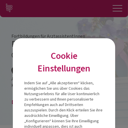
Zum Inhalt springen
Konto
Anmelden
Navigation
Fortbildungen für ArztassistentInnen
Probiotika Update
Cookie
09.05.2026
Veranstalt
Einstellungen
At the Park Hotel
Indem Sie auf „Alle akzeptieren“ klicken,
Kaiser Franz-Ring 5
2500
Baden
ermöglichen Sie uns über Cookies das
Nutzungserlebnis für alle User kontinuierlich
zu verbessern und Ihnen personalisierte
Die Veranstaltung ist beendet.
Empfehlungen auch auf Drittseiten
auszuspielen. Durch den Klick erteilen Sie ihre
ausdrückliche Einwilligung. Über
„Konfigurieren“ können Sie Ihre Einwilligung
individuell anpassen, dies ist auch