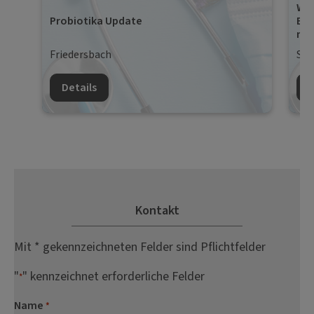
War
Probiotika Update
Ele
mo
Friedersbach
Sal
Details
D
Kontakt
Mit * gekennzeichneten Felder sind Pflichtfelder
"
" kennzeichnet erforderliche Felder
*
Name
*