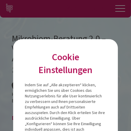
Zum Inhalt springen
Konto
Anmelden
Navigation
Mikrobiom-Beratung 2.0 –
Vom Forschungswissen zur
Cookie
Apothekenpraxis
Einstellungen
13.01.2026
Veranstalt
Indem Sie auf „Alle akzeptieren“ klicken,
ermöglichen Sie uns über Cookies das
Hotel Vivendi
Nutzungserlebnis für alle User kontinuierlich
Balhorner Feld 11
33106
Paderborn
zu verbessern und Ihnen personalisierte
Empfehlungen auch auf Drittseiten
auszuspielen. Durch den Klick erteilen Sie ihre
Die Veranstaltung ist beendet.
ausdrückliche Einwilligung. Über
„Konfigurieren“ können Sie Ihre Einwilligung
individuell anpassen, dies ist auch