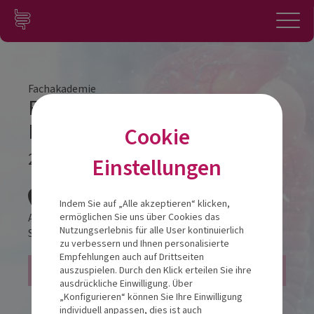
Zum Inhalt springen
Konto
Anmelden
Navigation
Fachakademie
Fachakademie Modul 2
Innsbruck
Cookie
28.11.2025
Einstellungen
Veranstalt
Indem Sie auf „Alle akzeptieren“ klicken,
AC Hotel Innsbruck
ermöglichen Sie uns über Cookies das
Nutzungserlebnis für alle User kontinuierlich
Salurner Straße 15
6020
Innsbruck
zu verbessern und Ihnen personalisierte
Empfehlungen auch auf Drittseiten
24 FFP - ÖAK
auszuspielen. Durch den Klick erteilen Sie ihre
ausdrückliche Einwilligung. Über
„Konfigurieren“ können Sie Ihre Einwilligung
individuell anpassen, dies ist auch