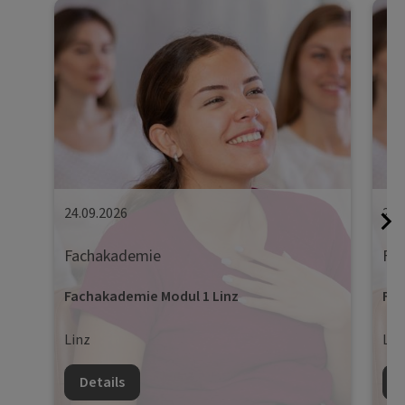
24.09.2026
25.
Fachakademie
Fa
Fachakademie Modul 1 Linz
Fac
Linz
Lin
Details
D