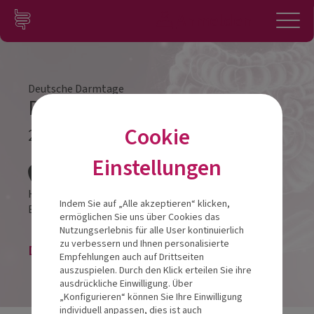
Zum Inhalt springen
Konto
Anmelden
Navigation
Deutsche Darmtage
Darmtag Fulda 2025
Cookie
25.10.2025
Veranstalt
Einstellungen
Hotel Esperanto
Indem Sie auf „Alle akzeptieren“ klicken,
Esperantopl. 1
36037
Fulda
ermöglichen Sie uns über Cookies das
Nutzungserlebnis für alle User kontinuierlich
zu verbessern und Ihnen personalisierte
Die Veranstaltung ist beendet.
Empfehlungen auch auf Drittseiten
auszuspielen. Durch den Klick erteilen Sie ihre
ausdrückliche Einwilligung. Über
„Konfigurieren“ können Sie Ihre Einwilligung
individuell anpassen, dies ist auch