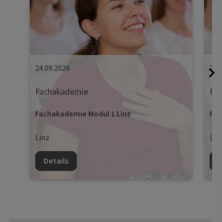
24.09.2026
25.
Fachakademie
Fa
Fachakademie Modul 1 Linz
Fac
Linz
Lin
Details
D