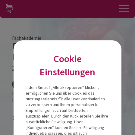
Zum Inhalt springen
Konto
Anmelden
Navigation
Fachakademie
Fachakademie Modul 1
Hannover
Cookie
25.09.2025
Einstellungen
Veranstalt
Indem Sie auf „Alle akzeptieren“ klicken,
Double Tree by Hilton Hannover Schweizerhof
ermöglichen Sie uns über Cookies das
Nutzungserlebnis für alle User kontinuierlich
Hinüberstraße 6
30175
Hannover
zu verbessern und Ihnen personalisierte
Empfehlungen auch auf Drittseiten
auszuspielen. Durch den Klick erteilen Sie ihre
Die Veranstaltung ist beendet.
ausdrückliche Einwilligung. Über
„Konfigurieren“ können Sie Ihre Einwilligung
individuell anpassen, dies ist auch