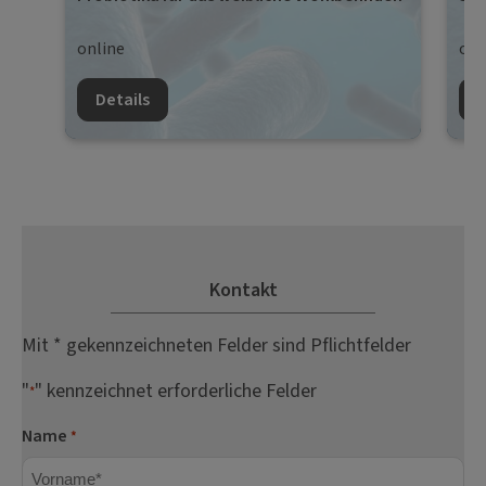
online
onl
Details
D
Kontakt
Mit * gekennzeichneten Felder sind Pflichtfelder
"
" kennzeichnet erforderliche Felder
*
Name
*