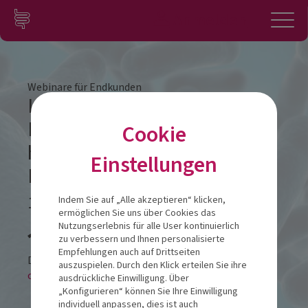
Zum Inhalt springen
Konto
Anmelden
Navigation
Webinare für Endkunden
Indikationsspezifischer
Einsatz von Probiotika
Cookie
höchster Qualität – eine
Einstellungen
Erfolgsgeschichte
18.09.2025
Indem Sie auf „Alle akzeptieren“ klicken,
ermöglichen Sie uns über Cookies das
Veranstalt
Nutzungserlebnis für alle User kontinuierlich
zu verbessern und Ihnen personalisierte
Empfehlungen auch auf Drittseiten
Diese Veranstaltung findet als
auszuspielen. Durch den Klick erteilen Sie ihre
online-LIVESTREAM statt.
ausdrückliche Einwilligung. Über
„Konfigurieren“ können Sie Ihre Einwilligung
individuell anpassen, dies ist auch