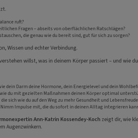
zt.
alance ruft?
itlichen Fragen – abseits von oberflächlichen Ratschlägen?
auschen, die genau wie du bereit sind, gut für sich zu sorgen?
ion, Wissen und echter Verbindung.
 verstehen willst, was in deinem Körper passiert – und wie d
ie dein Darm deine Hormone, dein Energielevel und dein Wohlbefi
 wie du mit gezielten Maßnahmen deinen Körper optimal unterst
n, die sich wie du auf den Weg zu mehr Gesundheit und Lebensfreud
:
Nimm Impulse mit, die du sofort in deinen Alltag integrieren kann
rmonexpertin Ann-Katrin Kossendey-Koch
zeigt dir, wie 
nem Augenzwinkern.