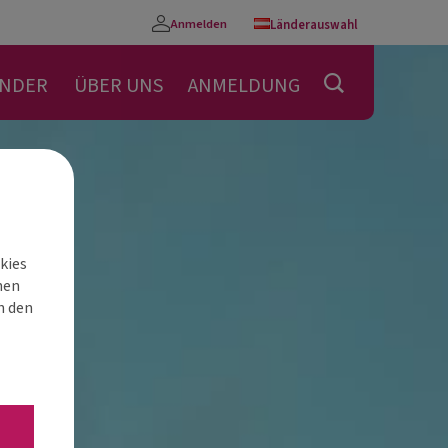
Anmelden
Länderauswahl
Konto
ENDER
ÜBER UNS
ANMELDUNG
kies
nen
h den
“