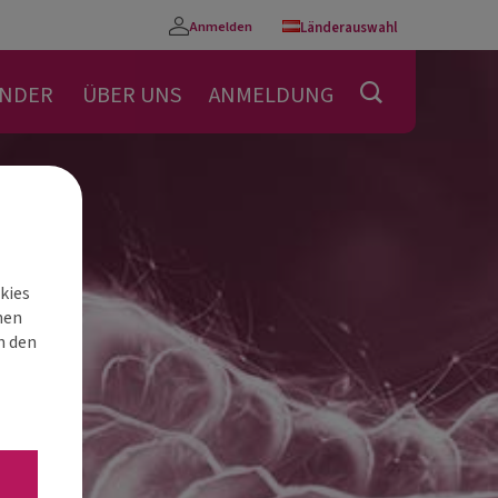
Anmelden
Länderauswahl
Konto
ENDER
ÜBER UNS
ANMELDUNG
kies
nen
h den
“