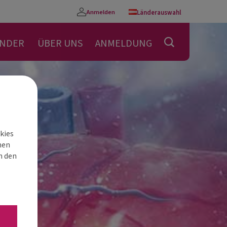
Anmelden
Länderauswahl
Konto
ENDER
ÜBER UNS
ANMELDUNG
kies
nen
h den
“