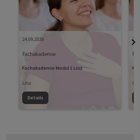
24.09.2026
25.
Fachakademie
Fa
Fachakademie Modul 1 Linz
Fac
Linz
Lin
Details
D