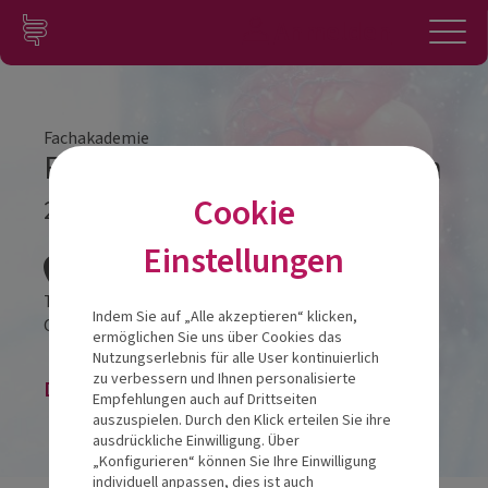
Zum Inhalt springen
Konto
Anmelden
Navigation
Fachakademie
Fachakademie Modul 3 Berlin
Cookie
24.05.2025
Veranstalt
Einstellungen
Titanic Chaussee Berlin
Indem Sie auf „Alle akzeptieren“ klicken,
Chausseestraße 30
10115
Berlin
ermöglichen Sie uns über Cookies das
Nutzungserlebnis für alle User kontinuierlich
zu verbessern und Ihnen personalisierte
Die Veranstaltung ist beendet.
Empfehlungen auch auf Drittseiten
auszuspielen. Durch den Klick erteilen Sie ihre
ausdrückliche Einwilligung. Über
„Konfigurieren“ können Sie Ihre Einwilligung
individuell anpassen, dies ist auch