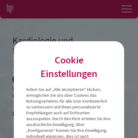
Zum Inhalt springen
Konto
Anmelden
Navigation
Kardiologie und
Mundgesundheit
Cookie
14.06.2025
Einstellungen
Veranstalt
Villa Blanka
Indem Sie auf „Alle akzeptieren“ klicken,
Weiherburggasse 8
6020
Innsbruck
ermöglichen Sie uns über Cookies das
Nutzungserlebnis für alle User kontinuierlich
zu verbessern und Ihnen personalisierte
Die Veranstaltung ist beendet.
Empfehlungen auch auf Drittseiten
auszuspielen. Durch den Klick erteilen Sie ihre
ausdrückliche Einwilligung. Über
„Konfigurieren“ können Sie Ihre Einwilligung
individuell anpassen, dies ist auch