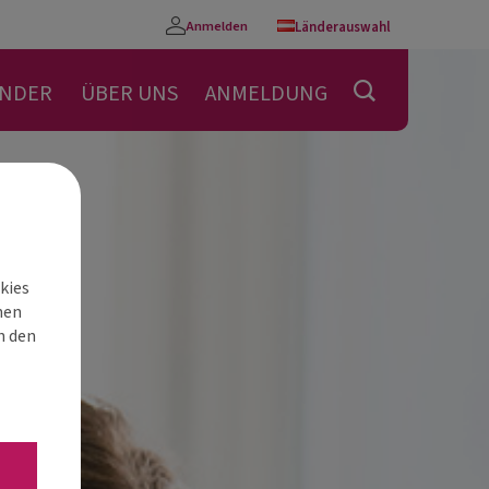
Anmelden
Länderauswahl
Konto
ENDER
ÜBER UNS
ANMELDUNG
kies
nen
h den
“