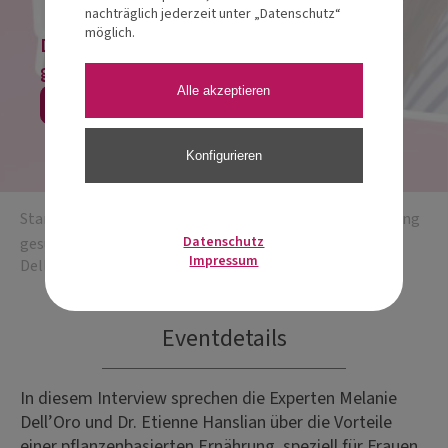
nachträglich jederzeit unter „Datenschutz“
möglich.
Der Online-Kongress kann nur als Paket
gebucht werden.
Alle akzeptieren
Zum Kongress
Konfigurieren
Startseite
/
Online Kongress
/
“Mit pflanzlicher Ernährung
Datenschutz
gesünder durch die Wechseljahre” / Referenten Melanie
Impressum
Dell’Oro, MSc. & Dr. Etienne Hanslian
Eventdetails
In diesem Interview sprechen die Experten Melanie
Dell’Oro und Dr. Etienne Hanslian über die Vorteile
einer pflanzenbasierten Ernährung, speziell für Frauen