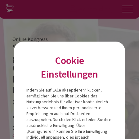
Zum Inhalt springen
Konto
Anmelden
Navigation
Online Kongress
“Mit pflanzlicher Ernährung
gesünder durch die
Cookie
Wechseljahre” / Referenten
Einstellungen
Melanie Dell’Oro, MSc. & Dr.
Etienne Hanslian
Indem Sie auf „Alle akzeptieren“ klicken,
ermöglichen Sie uns über Cookies das
09.03.2025
Nutzungserlebnis für alle User kontinuierlich
zu verbessern und Ihnen personalisierte
Veranstalt
Empfehlungen auch auf Drittseiten
auszuspielen. Durch den Klick erteilen Sie ihre
ausdrückliche Einwilligung. Über
Diese Veranstaltung findet als
„Konfigurieren“ können Sie Ihre Einwilligung
online-LIVESTREAM statt.
individuell anpassen, dies ist auch