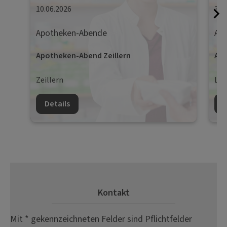
10.06.2026
30.
Apotheken-Abende
Ap
Apotheken-Abend Zeillern
Apo
Zeillern
Lie
Details
D
Kontakt
Mit * gekennzeichneten Felder sind Pflichtfelder