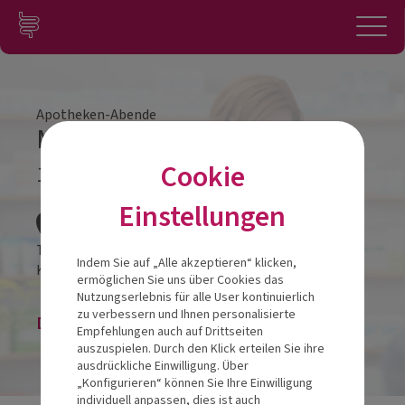
Zum Inhalt springen
Konto
Anmelden
Navigation
Apotheken-Abende
Mund-Darm Achse
Cookie
13.11.2024
Veranstalt
Einstellungen
ThermenResort Warmbad-Villach
Indem Sie auf „Alle akzeptieren“ klicken,
Kadischenallee 22-24
9504
Warmbad-Villach
ermöglichen Sie uns über Cookies das
Nutzungserlebnis für alle User kontinuierlich
zu verbessern und Ihnen personalisierte
Die Veranstaltung ist beendet.
Empfehlungen auch auf Drittseiten
auszuspielen. Durch den Klick erteilen Sie ihre
ausdrückliche Einwilligung. Über
„Konfigurieren“ können Sie Ihre Einwilligung
individuell anpassen, dies ist auch