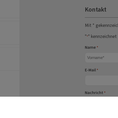
Kontakt
Mit * gekennzeic
"
" kennzeichnet 
*
Name
*
Vorname
E-Mail
*
Nachricht
*