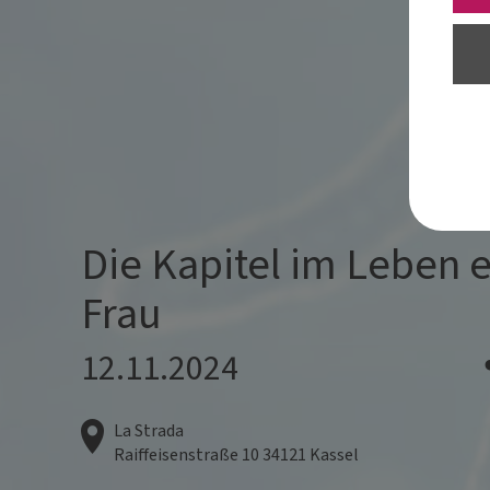
Die Kapitel im Leben e
Frau
12.11.2024
La Strada
Raiffeisenstraße 10
34121
Kassel