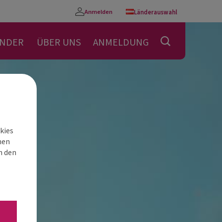
Anmelden
Länderauswahl
Konto
ENDER
ÜBER UNS
ANMELDUNG
kies
nen
h den
“